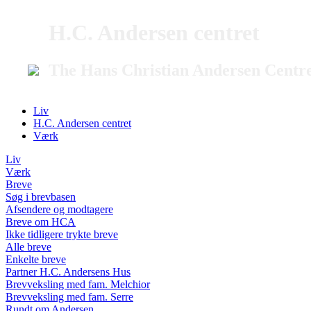
H.C. Andersen centret
The Hans Christian Andersen Centr
Liv
H.C. Andersen centret
Værk
Liv
Værk
Breve
Søg i brevbasen
Afsendere og modtagere
Breve om HCA
Ikke tidligere trykte breve
Alle breve
Enkelte breve
Partner H.C. Andersens Hus
Brevveksling med fam. Melchior
Brevveksling med fam. Serre
Rundt om Andersen