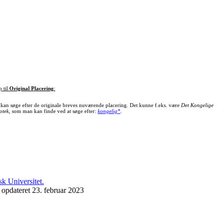
p til
Original Placering
:
kan søge efter de originale breves nuværende placering. Det kunne f.eks. være
Det Kongelige
otek
, som man kan finde ved at søge efter:
kongelig*
.
 opdateret 23. februar 2023