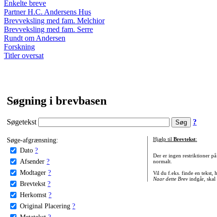
Enkelte breve
Partner H.C. Andersens Hus
Brevveksling med fam. Melchior
Brevveksling med fam. Serre
Rundt om Andersen
Forskning
Titler oversat
Søgning i brevbasen
Søgetekst
?
Søge-afgrænsning:
Hjælp til
Brevtekst
:
Dato
?
Der er ingen restriktioner p
Afsender
?
normalt.
Modtager
?
Vil du f.eks. finde en tekst,
Naar dette Brev
indgår, skal
Brevtekst
?
Herkomst
?
Original Placering
?
Metatekst
?