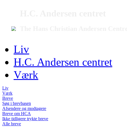
H.C. Andersen centret
The Hans Christian Andersen Centr
Liv
H.C. Andersen centret
Værk
Liv
Værk
Breve
Søg i brevbasen
Afsendere og modtagere
Breve om HCA
Ikke tidligere trykte breve
Alle breve