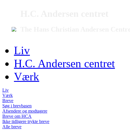
H.C. Andersen centret
The Hans Christian Andersen Centr
Liv
H.C. Andersen centret
Værk
Liv
Værk
Breve
Søg i brevbasen
Afsendere og modtagere
Breve om HCA
Ikke tidligere trykte breve
Alle breve