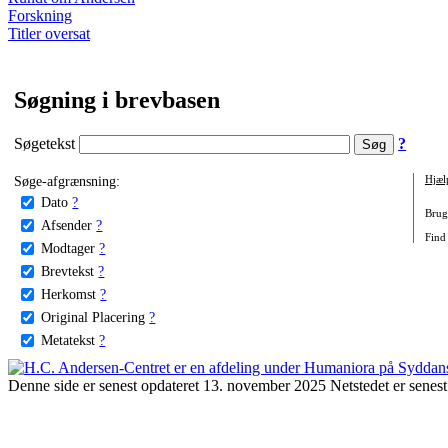
Forskning
Titler oversat
Søgning i brevbasen
Søgetekst
?
Søge-afgrænsning:
Hjæl
Dato
?
Brug 
Afsender
?
Find 
Modtager
?
Brevtekst
?
Herkomst
?
Original Placering
?
Metatekst
?
Denne side er senest opdateret 13. november 2025 Netstedet er senest