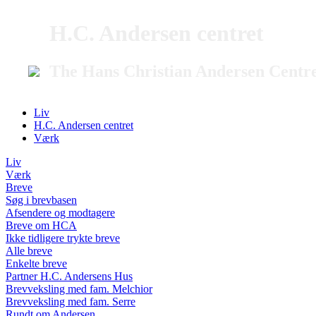
H.C. Andersen centret
The Hans Christian Andersen Centr
Liv
H.C. Andersen centret
Værk
Liv
Værk
Breve
Søg i brevbasen
Afsendere og modtagere
Breve om HCA
Ikke tidligere trykte breve
Alle breve
Enkelte breve
Partner H.C. Andersens Hus
Brevveksling med fam. Melchior
Brevveksling med fam. Serre
Rundt om Andersen