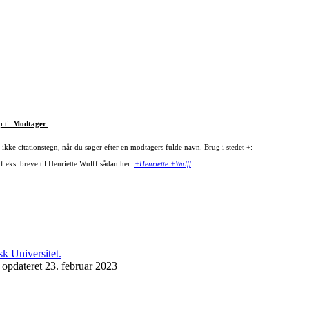
p til
Modtager
:
ikke citationstegn, når du søger efter en modtagers fulde navn. Brug i stedet +:
f.eks. breve til Henriette Wulff sådan her:
+Henriette +Wulff
.
 opdateret 23. februar 2023