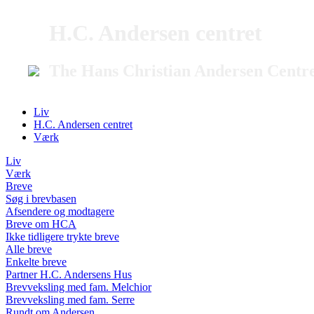
H.C. Andersen centret
The Hans Christian Andersen Centr
Liv
H.C. Andersen centret
Værk
Liv
Værk
Breve
Søg i brevbasen
Afsendere og modtagere
Breve om HCA
Ikke tidligere trykte breve
Alle breve
Enkelte breve
Partner H.C. Andersens Hus
Brevveksling med fam. Melchior
Brevveksling med fam. Serre
Rundt om Andersen