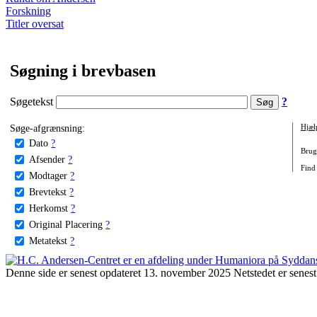
Forskning
Titler oversat
Søgning i brevbasen
Søgetekst
?
Søge-afgrænsning:
Hjæl
Dato
?
Brug 
Afsender
?
Find 
Modtager
?
Brevtekst
?
Herkomst
?
Original Placering
?
Metatekst
?
Denne side er senest opdateret 13. november 2025 Netstedet er senest