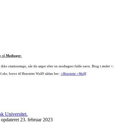
p til
Modtager
:
ikke citationstegn, når du søger efter en modtagers fulde navn. Brug i stedet +:
f.eks. breve til Henriette Wulff sådan her:
+Henriette +Wulff
.
 opdateret 23. februar 2023