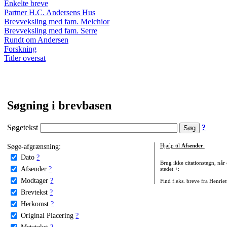
Enkelte breve
Partner H.C. Andersens Hus
Brevveksling med fam. Melchior
Brevveksling med fam. Serre
Rundt om Andersen
Forskning
Titler oversat
Søgning i brevbasen
Søgetekst
?
Søge-afgrænsning:
Hjælp til
Afsender
:
Dato
?
Brug ikke citationstegn, når
Afsender
?
stedet +:
Modtager
?
Find f.eks. breve fra Henrie
Brevtekst
?
Herkomst
?
Original Placering
?
Metatekst
?