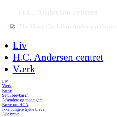
H.C. Andersen centret
The Hans Christian Andersen Centr
Liv
H.C. Andersen centret
Værk
Liv
Værk
Breve
Søg i brevbasen
Afsendere og modtagere
Breve om HCA
Ikke tidligere trykte breve
Alle breve