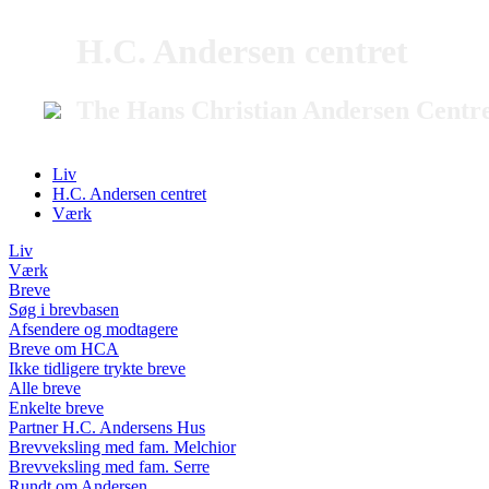
H.C. Andersen centret
The Hans Christian Andersen Centr
Liv
H.C. Andersen centret
Værk
Liv
Værk
Breve
Søg i brevbasen
Afsendere og modtagere
Breve om HCA
Ikke tidligere trykte breve
Alle breve
Enkelte breve
Partner H.C. Andersens Hus
Brevveksling med fam. Melchior
Brevveksling med fam. Serre
Rundt om Andersen