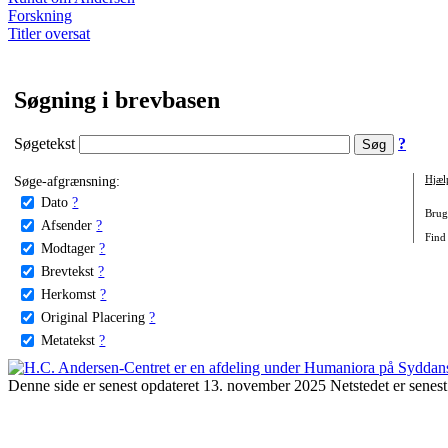
Forskning
Titler oversat
Søgning i brevbasen
Søgetekst
?
Søge-afgrænsning:
Hjæl
Dato
?
Brug 
Afsender
?
Find 
Modtager
?
Brevtekst
?
Herkomst
?
Original Placering
?
Metatekst
?
Denne side er senest opdateret 13. november 2025 Netstedet er senest