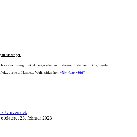
p til
Modtager
:
ikke citationstegn, når du søger efter en modtagers fulde navn. Brug i stedet +:
f.eks. breve til Henriette Wulff sådan her:
+Henriette +Wulff
.
 opdateret 23. februar 2023