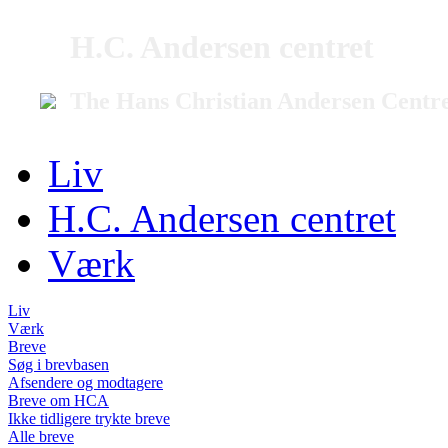
H.C. Andersen centret
The Hans Christian Andersen Centr
Liv
H.C. Andersen centret
Værk
Liv
Værk
Breve
Søg i brevbasen
Afsendere og modtagere
Breve om HCA
Ikke tidligere trykte breve
Alle breve