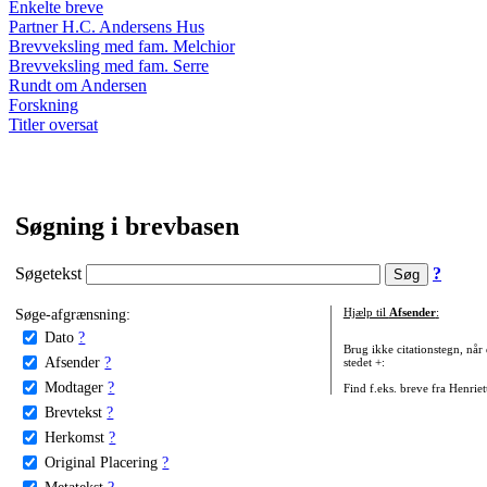
Enkelte breve
Partner H.C. Andersens Hus
Brevveksling med fam. Melchior
Brevveksling med fam. Serre
Rundt om Andersen
Forskning
Titler oversat
Søgning i brevbasen
Søgetekst
?
Søge-afgrænsning:
Hjælp til
Afsender
:
Dato
?
Brug ikke citationstegn, når
Afsender
?
stedet +:
Modtager
?
Find f.eks. breve fra Henrie
Brevtekst
?
Herkomst
?
Original Placering
?
Metatekst
?