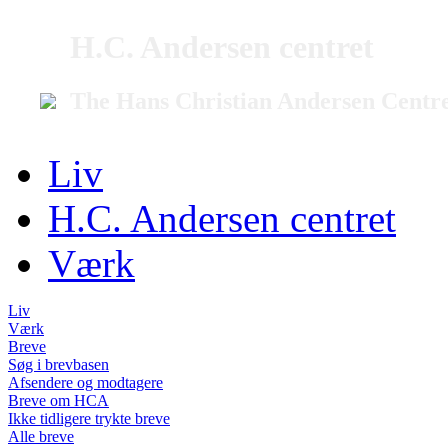
H.C. Andersen centret
The Hans Christian Andersen Centr
Liv
H.C. Andersen centret
Værk
Liv
Værk
Breve
Søg i brevbasen
Afsendere og modtagere
Breve om HCA
Ikke tidligere trykte breve
Alle breve