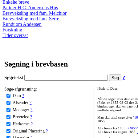
Enkelte breve
Partner H.C. Andersens Hus
Brevveksling med fam. Melchior
Brevveksling med fam. Serre
Rundt om Andersen
Forskning
Titler oversat
Søgning i brevbasen
Søgetekst
?
Søge-afgrænsning:
Hjælp til
Dato
:
Dato
?
Når du søger efter dato er
Afsender
?
(f.eks. er 1855-08-02 den 2
bindestreger skal en dato i c
Modtager
?
undlade søgeord.
Brevtekst
?
Man skal altså søge efter
"18
1855.
Herkomst
?
Alle breve fra 1855:
+1855
Original Placering
?
Alle breve fra august 1855:
Metatekst
?