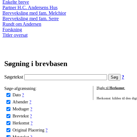
Enkelte breve
Partner H.C. Andersens Hus
Brevveksling med fam. Melchior
Brevveksling med fam. Serre
Rundt om Andersen
Forskning
Titler oversat
Søgning i brevbasen
Søgetekst
?
Søge-afgrænsning:
Hjælp til
Herkomst
:
Dato
?
Herkomst: kilden til den digi
Afsender
?
Modtager
?
Brevtekst
?
Herkomst
?
Original Placering
?
Metatekst
?