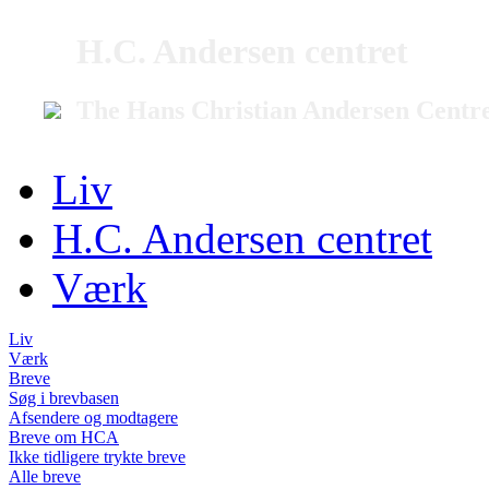
H.C. Andersen centret
The Hans Christian Andersen Centr
Liv
H.C. Andersen centret
Værk
Liv
Værk
Breve
Søg i brevbasen
Afsendere og modtagere
Breve om HCA
Ikke tidligere trykte breve
Alle breve