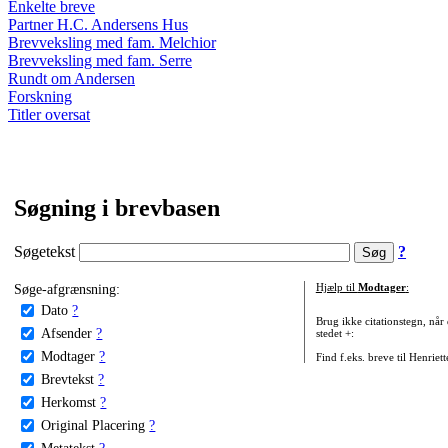
Enkelte breve
Partner H.C. Andersens Hus
Brevveksling med fam. Melchior
Brevveksling med fam. Serre
Rundt om Andersen
Forskning
Titler oversat
Søgning i brevbasen
Søgetekst
?
Søge-afgrænsning:
Hjælp til
Modtager
:
Dato
?
Brug ikke citationstegn, når
Afsender
?
stedet +:
Modtager
?
Find f.eks. breve til Henriet
Brevtekst
?
Herkomst
?
Original Placering
?
Metatekst
?