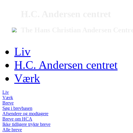
H.C. Andersen centret
The Hans Christian Andersen Centr
Liv
H.C. Andersen centret
Værk
Liv
Værk
Breve
Søg i brevbasen
Afsendere og modtagere
Breve om HCA
Ikke tidligere trykte breve
Alle breve