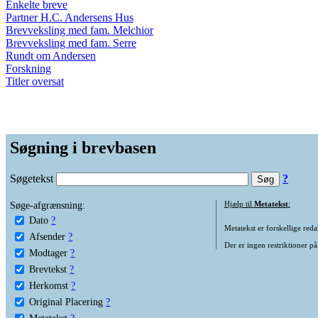
Enkelte breve
Partner H.C. Andersens Hus
Brevveksling med fam. Melchior
Brevveksling med fam. Serre
Rundt om Andersen
Forskning
Titler oversat
Søgning i brevbasen
Søgetekst
?
Søge-afgrænsning:
Hjælp til
Metatekst
:
Dato
?
Metatekst er forskellige reda
Afsender
?
Der er ingen restriktioner på
Modtager
?
Brevtekst
?
Herkomst
?
Original Placering
?
Metatekst
?