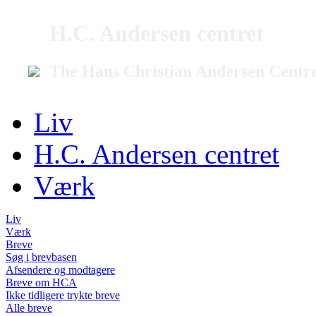
H.C. Andersen centret
The Hans Christian Andersen Centr
Liv
H.C. Andersen centret
Værk
Liv
Værk
Breve
Søg i brevbasen
Afsendere og modtagere
Breve om HCA
Ikke tidligere trykte breve
Alle breve