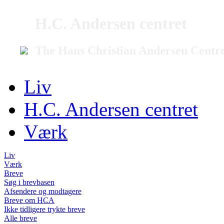
H.C. Andersen centret
The Hans Christian Andersen Centr
Liv
H.C. Andersen centret
Værk
Liv
Værk
Breve
Søg i brevbasen
Afsendere og modtagere
Breve om HCA
Ikke tidligere trykte breve
Alle breve