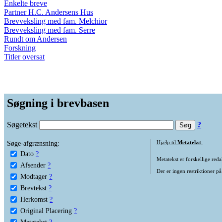
Enkelte breve
Partner H.C. Andersens Hus
Brevveksling med fam. Melchior
Brevveksling med fam. Serre
Rundt om Andersen
Forskning
Titler oversat
Søgning i brevbasen
Søgetekst
?
Søge-afgrænsning:
Hjælp til
Metatekst
:
Dato
?
Metatekst er forskellige reda
Afsender
?
Der er ingen restriktioner på
Modtager
?
Brevtekst
?
Herkomst
?
Original Placering
?
Metatekst
?