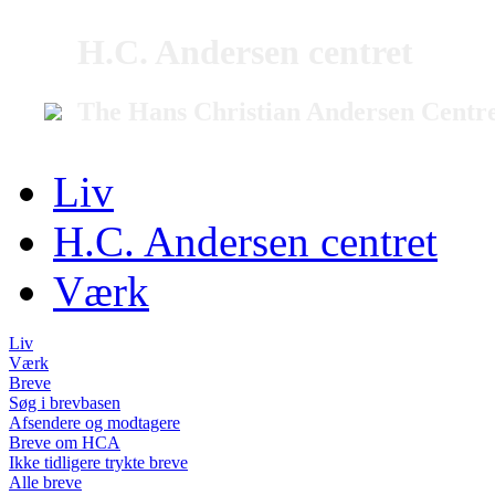
H.C. Andersen centret
The Hans Christian Andersen Centr
Liv
H.C. Andersen centret
Værk
Liv
Værk
Breve
Søg i brevbasen
Afsendere og modtagere
Breve om HCA
Ikke tidligere trykte breve
Alle breve