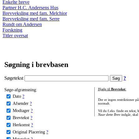
Enkelte breve
Partner H.C. Andersens Hus
Brevveksling med fam. Melchior
Brevveksling med fam. Serre
Rundt om Andersen
Forskning
Titler oversat
Søgning i brevbasen
Søgetekst
?
Søge-afgrænsning:
Hjælp til
Brevtekst
:
Dato
?
Der er ingen restriktioner p
Afsender
?
normalt.
Modtager
?
Vil du f.eks. finde en tekst,
Naar dette Brev
indgår, skal
Brevtekst
?
Herkomst
?
Original Placering
?
Metatekst
?