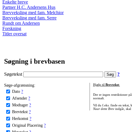
Enkelte breve
Partner H.C. Andersens Hus
Brevveksling med fam. Melchior
Brevveksling med fam. Serre
Rundt om Andersen
Forskning
Titler oversat
Søgning i brevbasen
Søgetekst
?
Søge-afgrænsning:
Hjælp til
Brevtekst
:
Dato
?
Der er ingen restriktioner p
Afsender
?
normalt.
Modtager
?
Vil du f.eks. finde en tekst,
Naar dette Brev
indgår, skal
Brevtekst
?
Herkomst
?
Original Placering
?
Metatekst
?