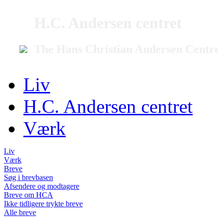
H.C. Andersen centret
The Hans Christian Andersen Centr
Liv
H.C. Andersen centret
Værk
Liv
Værk
Breve
Søg i brevbasen
Afsendere og modtagere
Breve om HCA
Ikke tidligere trykte breve
Alle breve