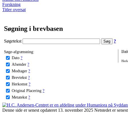
Forskning
Titler oversat
Søgning i brevbasen
Søgetekst
?
Søge-afgrænsning:
Hjæl
Dato
?
Herko
Afsender
?
Modtager
?
Brevtekst
?
Herkomst
?
Original Placering
?
Metatekst
?
Denne side er senest opdateret 13. november 2025 Netstedet er senest