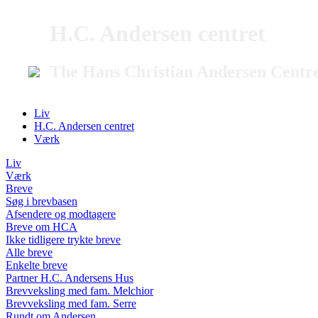
H.C. Andersen centret
The Hans Christian Andersen Centr
Liv
H.C. Andersen centret
Værk
Liv
Værk
Breve
Søg i brevbasen
Afsendere og modtagere
Breve om HCA
Ikke tidligere trykte breve
Alle breve
Enkelte breve
Partner H.C. Andersens Hus
Brevveksling med fam. Melchior
Brevveksling med fam. Serre
Rundt om Andersen