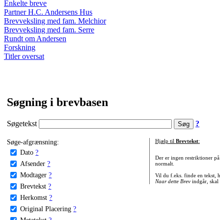
Enkelte breve
Partner H.C. Andersens Hus
Brevveksling med fam. Melchior
Brevveksling med fam. Serre
Rundt om Andersen
Forskning
Titler oversat
Søgning i brevbasen
Søgetekst
?
Søge-afgrænsning:
Hjælp til
Brevtekst
:
Dato
?
Der er ingen restriktioner p
Afsender
?
normalt.
Modtager
?
Vil du f.eks. finde en tekst,
Naar dette Brev
indgår, skal
Brevtekst
?
Herkomst
?
Original Placering
?
Metatekst
?