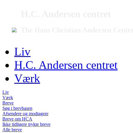
H.C. Andersen centret
The Hans Christian Andersen Centr
Liv
H.C. Andersen centret
Værk
Liv
Værk
Breve
Søg i brevbasen
Afsendere og modtagere
Breve om HCA
Ikke tidligere trykte breve
Alle breve