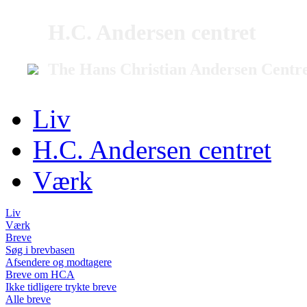
H.C. Andersen centret
The Hans Christian Andersen Centr
Liv
H.C. Andersen centret
Værk
Liv
Værk
Breve
Søg i brevbasen
Afsendere og modtagere
Breve om HCA
Ikke tidligere trykte breve
Alle breve