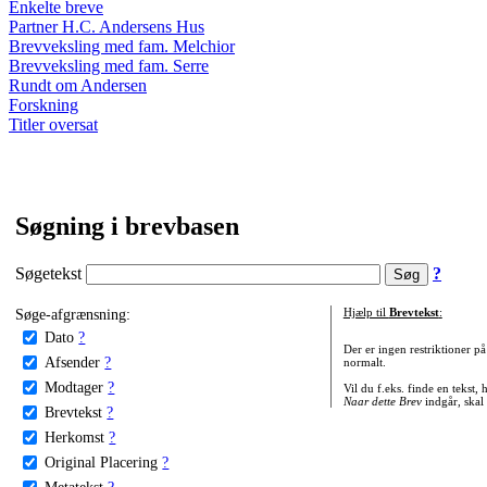
Enkelte breve
Partner H.C. Andersens Hus
Brevveksling med fam. Melchior
Brevveksling med fam. Serre
Rundt om Andersen
Forskning
Titler oversat
Søgning i brevbasen
Søgetekst
?
Søge-afgrænsning:
Hjælp til
Brevtekst
:
Dato
?
Der er ingen restriktioner p
Afsender
?
normalt.
Modtager
?
Vil du f.eks. finde en tekst,
Naar dette Brev
indgår, skal
Brevtekst
?
Herkomst
?
Original Placering
?
Metatekst
?