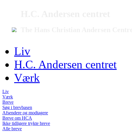
H.C. Andersen centret
The Hans Christian Andersen Centr
Liv
H.C. Andersen centret
Værk
Liv
Værk
Breve
Søg i brevbasen
Afsendere og modtagere
Breve om HCA
Ikke tidligere trykte breve
Alle breve