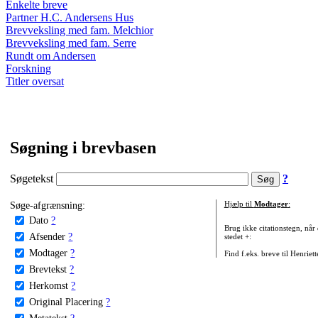
Enkelte breve
Partner H.C. Andersens Hus
Brevveksling med fam. Melchior
Brevveksling med fam. Serre
Rundt om Andersen
Forskning
Titler oversat
Søgning i brevbasen
Søgetekst
?
Søge-afgrænsning:
Hjælp til
Modtager
:
Dato
?
Brug ikke citationstegn, når
Afsender
?
stedet +:
Modtager
?
Find f.eks. breve til Henriet
Brevtekst
?
Herkomst
?
Original Placering
?
Metatekst
?