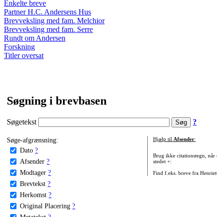
Enkelte breve
Partner H.C. Andersens Hus
Brevveksling med fam. Melchior
Brevveksling med fam. Serre
Rundt om Andersen
Forskning
Titler oversat
Søgning i brevbasen
Søgetekst
?
Søge-afgrænsning:
Hjælp til
Afsender
:
Dato
?
Brug ikke citationstegn, når
Afsender
?
stedet +:
Modtager
?
Find f.eks. breve fra Henrie
Brevtekst
?
Herkomst
?
Original Placering
?
Metatekst
?