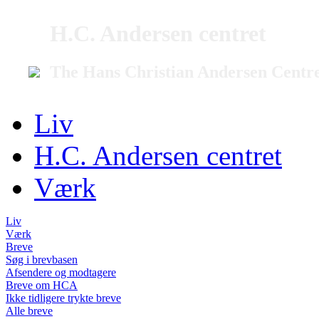
H.C. Andersen centret
The Hans Christian Andersen Centr
Liv
H.C. Andersen centret
Værk
Liv
Værk
Breve
Søg i brevbasen
Afsendere og modtagere
Breve om HCA
Ikke tidligere trykte breve
Alle breve