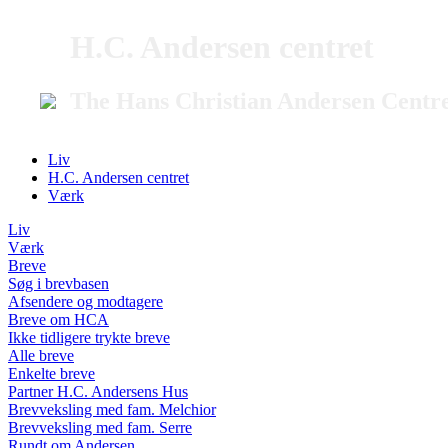
H.C. Andersen centret
The Hans Christian Andersen Centr
Liv
H.C. Andersen centret
Værk
Liv
Værk
Breve
Søg i brevbasen
Afsendere og modtagere
Breve om HCA
Ikke tidligere trykte breve
Alle breve
Enkelte breve
Partner H.C. Andersens Hus
Brevveksling med fam. Melchior
Brevveksling med fam. Serre
Rundt om Andersen