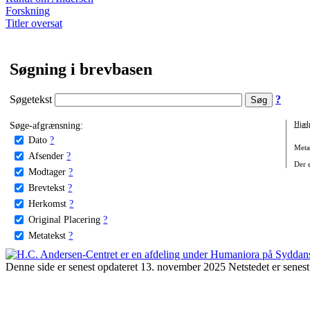
Forskning
Titler oversat
Søgning i brevbasen
Søgetekst
?
Søge-afgrænsning:
Hjæl
Dato
?
Metat
Afsender
?
Der e
Modtager
?
Brevtekst
?
Herkomst
?
Original Placering
?
Metatekst
?
Denne side er senest opdateret 13. november 2025 Netstedet er senest