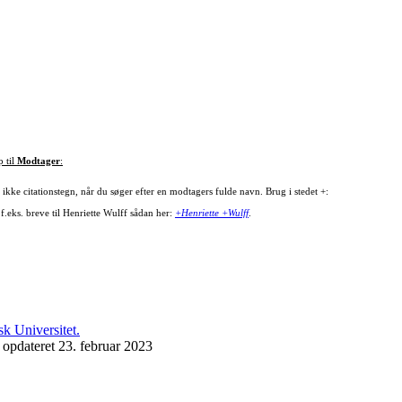
p til
Modtager
:
ikke citationstegn, når du søger efter en modtagers fulde navn. Brug i stedet +:
f.eks. breve til Henriette Wulff sådan her:
+Henriette +Wulff
.
 opdateret 23. februar 2023