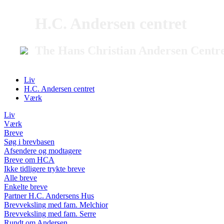
H.C. Andersen centret
The Hans Christian Andersen Centr
Liv
H.C. Andersen centret
Værk
Liv
Værk
Breve
Søg i brevbasen
Afsendere og modtagere
Breve om HCA
Ikke tidligere trykte breve
Alle breve
Enkelte breve
Partner H.C. Andersens Hus
Brevveksling med fam. Melchior
Brevveksling med fam. Serre
Rundt om Andersen