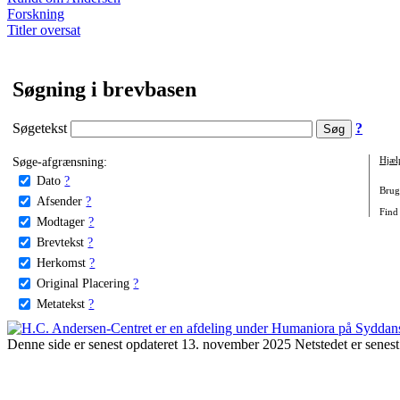
Forskning
Titler oversat
Søgning i brevbasen
Søgetekst
?
Søge-afgrænsning:
Hjæl
Dato
?
Brug 
Afsender
?
Find 
Modtager
?
Brevtekst
?
Herkomst
?
Original Placering
?
Metatekst
?
Denne side er senest opdateret 13. november 2025 Netstedet er senest