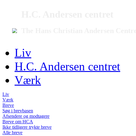
H.C. Andersen centret
The Hans Christian Andersen Centr
Liv
H.C. Andersen centret
Værk
Liv
Værk
Breve
Søg i brevbasen
Afsendere og modtagere
Breve om HCA
Ikke tidligere trykte breve
Alle breve