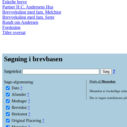
Enkelte breve
Partner H.C. Andersens Hus
Brevveksling med fam. Melchior
Brevveksling med fam. Serre
Rundt om Andersen
Forskning
Titler oversat
Søgning i brevbasen
Søgetekst
?
Søge-afgrænsning:
Hjælp til
Metatekst
:
Dato
?
Metatekst er forskellige reda
Afsender
?
Der er ingen restriktioner på
Modtager
?
Brevtekst
?
Herkomst
?
Original Placering
?
Metatekst
?