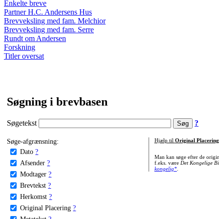
Enkelte breve
Partner H.C. Andersens Hus
Brevveksling med fam. Melchior
Brevveksling med fam. Serre
Rundt om Andersen
Forskning
Titler oversat
Søgning i brevbasen
Søgetekst
?
Søge-afgrænsning:
Hjælp til
Original Placering
Dato
?
Man kan søge efter de origi
Afsender
?
f.eks. være
Det Kongelige Bi
kongelig*
.
Modtager
?
Brevtekst
?
Herkomst
?
Original Placering
?
Metatekst
?