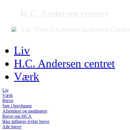
H.C. Andersen centret
The Hans Christian Andersen Centr
Liv
H.C. Andersen centret
Værk
Liv
Værk
Breve
Søg i brevbasen
Afsendere og modtagere
Breve om HCA
Ikke tidligere trykte breve
Alle breve