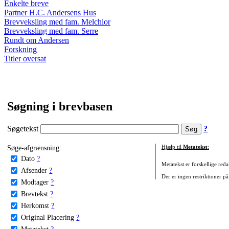
Enkelte breve
Partner H.C. Andersens Hus
Brevveksling med fam. Melchior
Brevveksling med fam. Serre
Rundt om Andersen
Forskning
Titler oversat
Søgning i brevbasen
Søgetekst
?
Søge-afgrænsning:
Hjælp til
Metatekst
:
Dato
?
Metatekst er forskellige reda
Afsender
?
Der er ingen restriktioner på
Modtager
?
Brevtekst
?
Herkomst
?
Original Placering
?
Metatekst
?