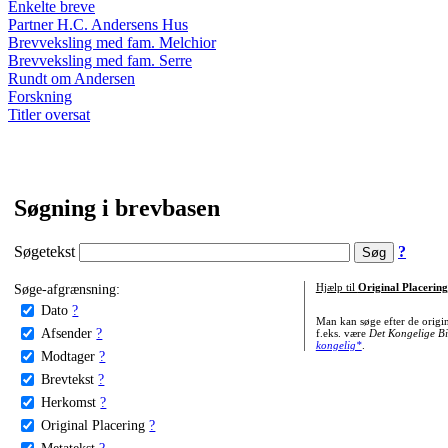
Enkelte breve
Partner H.C. Andersens Hus
Brevveksling med fam. Melchior
Brevveksling med fam. Serre
Rundt om Andersen
Forskning
Titler oversat
Søgning i brevbasen
Søgetekst
?
Søge-afgrænsning:
Hjælp til
Original Placering
Dato
?
Man kan søge efter de origi
Afsender
?
f.eks. være
Det Kongelige Bi
kongelig*
.
Modtager
?
Brevtekst
?
Herkomst
?
Original Placering
?
Metatekst
?