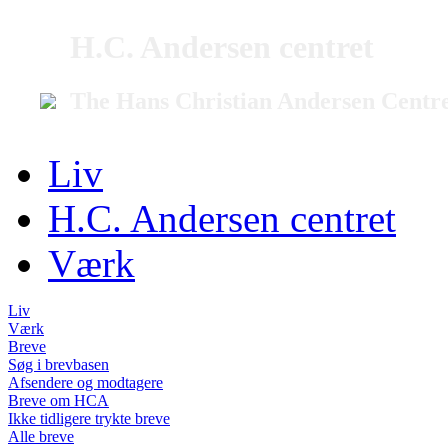
H.C. Andersen centret
The Hans Christian Andersen Centr
Liv
H.C. Andersen centret
Værk
Liv
Værk
Breve
Søg i brevbasen
Afsendere og modtagere
Breve om HCA
Ikke tidligere trykte breve
Alle breve