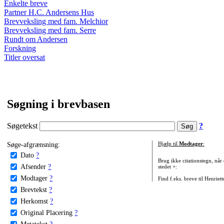
Enkelte breve
Partner H.C. Andersens Hus
Brevveksling med fam. Melchior
Brevveksling med fam. Serre
Rundt om Andersen
Forskning
Titler oversat
Søgning i brevbasen
Søgetekst
?
Søge-afgrænsning:
Hjælp til
Modtager
:
Dato
?
Brug ikke citationstegn, når
Afsender
?
stedet +:
Modtager
?
Find f.eks. breve til Henriet
Brevtekst
?
Herkomst
?
Original Placering
?
Metatekst
?