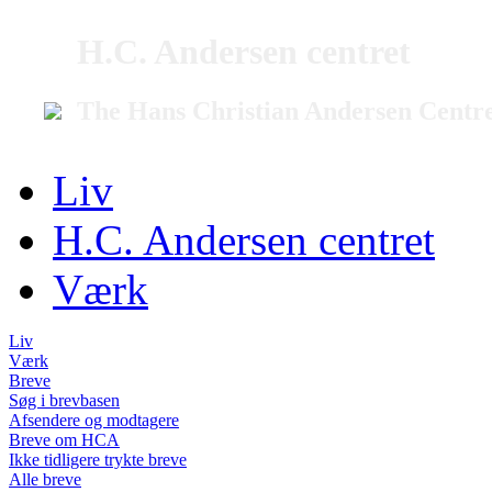
H.C. Andersen centret
The Hans Christian Andersen Centr
Liv
H.C. Andersen centret
Værk
Liv
Værk
Breve
Søg i brevbasen
Afsendere og modtagere
Breve om HCA
Ikke tidligere trykte breve
Alle breve