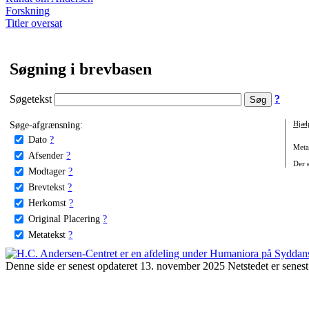
Forskning
Titler oversat
Søgning i brevbasen
Søgetekst
?
Søge-afgrænsning:
Hjæl
Dato
?
Metat
Afsender
?
Der e
Modtager
?
Brevtekst
?
Herkomst
?
Original Placering
?
Metatekst
?
Denne side er senest opdateret 13. november 2025 Netstedet er senest