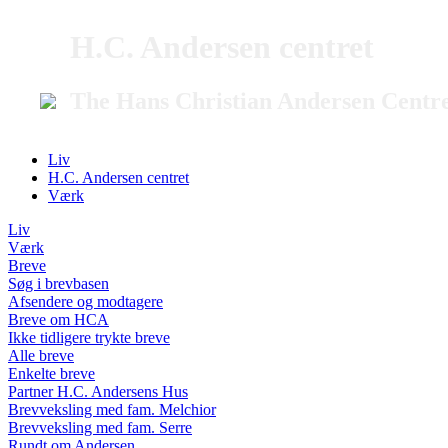
H.C. Andersen centret
The Hans Christian Andersen Centr
Liv
H.C. Andersen centret
Værk
Liv
Værk
Breve
Søg i brevbasen
Afsendere og modtagere
Breve om HCA
Ikke tidligere trykte breve
Alle breve
Enkelte breve
Partner H.C. Andersens Hus
Brevveksling med fam. Melchior
Brevveksling med fam. Serre
Rundt om Andersen