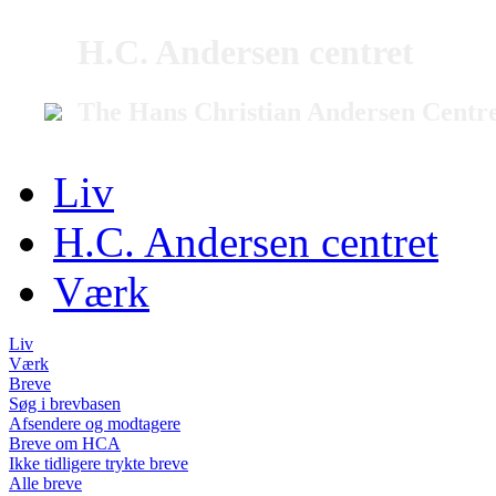
H.C. Andersen centret
The Hans Christian Andersen Centr
Liv
H.C. Andersen centret
Værk
Liv
Værk
Breve
Søg i brevbasen
Afsendere og modtagere
Breve om HCA
Ikke tidligere trykte breve
Alle breve