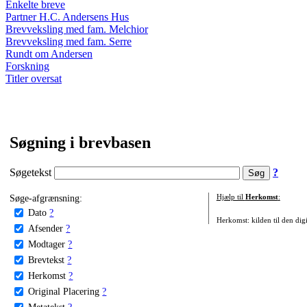
Enkelte breve
Partner H.C. Andersens Hus
Brevveksling med fam. Melchior
Brevveksling med fam. Serre
Rundt om Andersen
Forskning
Titler oversat
Søgning i brevbasen
Søgetekst
?
Søge-afgrænsning:
Hjælp til
Herkomst
:
Dato
?
Herkomst: kilden til den digi
Afsender
?
Modtager
?
Brevtekst
?
Herkomst
?
Original Placering
?
Metatekst
?