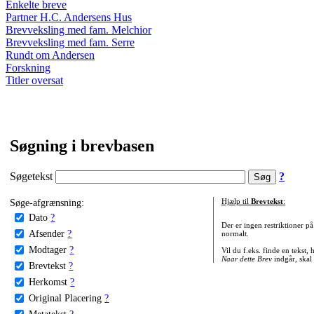
Enkelte breve
Partner H.C. Andersens Hus
Brevveksling med fam. Melchior
Brevveksling med fam. Serre
Rundt om Andersen
Forskning
Titler oversat
Søgning i brevbasen
Søgetekst
?
Søge-afgrænsning:
Hjælp til
Brevtekst
:
Dato
?
Der er ingen restriktioner p
Afsender
?
normalt.
Modtager
?
Vil du f.eks. finde en tekst,
Naar dette Brev
indgår, skal
Brevtekst
?
Herkomst
?
Original Placering
?
Metatekst
?