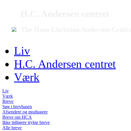
H.C. Andersen centret
The Hans Christian Andersen Centr
Liv
H.C. Andersen centret
Værk
Liv
Værk
Breve
Søg i brevbasen
Afsendere og modtagere
Breve om HCA
Ikke tidligere trykte breve
Alle breve