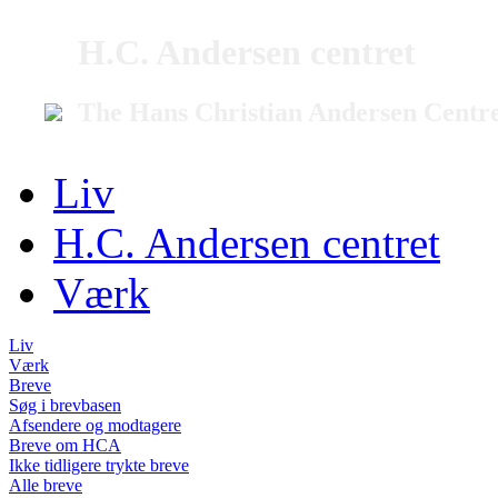
H.C. Andersen centret
The Hans Christian Andersen Centr
Liv
H.C. Andersen centret
Værk
Liv
Værk
Breve
Søg i brevbasen
Afsendere og modtagere
Breve om HCA
Ikke tidligere trykte breve
Alle breve