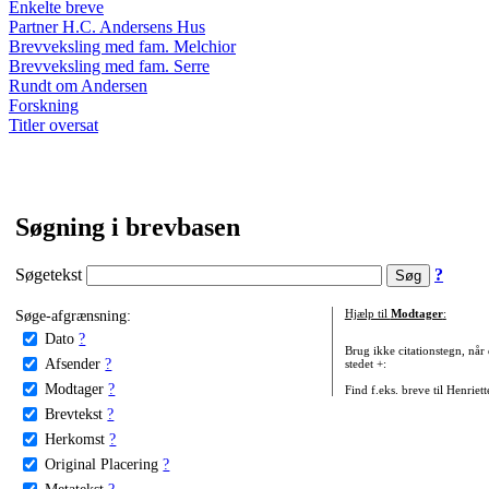
Enkelte breve
Partner H.C. Andersens Hus
Brevveksling med fam. Melchior
Brevveksling med fam. Serre
Rundt om Andersen
Forskning
Titler oversat
Søgning i brevbasen
Søgetekst
?
Søge-afgrænsning:
Hjælp til
Modtager
:
Dato
?
Brug ikke citationstegn, når
Afsender
?
stedet +:
Modtager
?
Find f.eks. breve til Henriet
Brevtekst
?
Herkomst
?
Original Placering
?
Metatekst
?