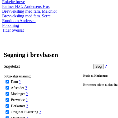
Enkelte breve
Partner H.C. Andersens Hus
Brevveksling med fam. Melchior
Brevveksling med fam. Serre
Rundt om Andersen
Forskning
Titler oversat
Søgning i brevbasen
Søgetekst
?
Søge-afgrænsning:
Hjælp til
Herkomst
:
Dato
?
Herkomst: kilden til den digi
Afsender
?
Modtager
?
Brevtekst
?
Herkomst
?
Original Placering
?
Metatekst
?