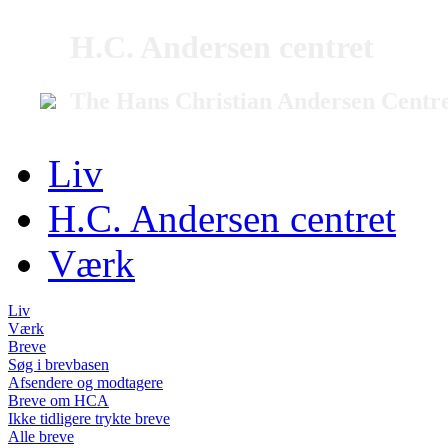
H.C. Andersen centret
The Hans Christian Andersen Centr
Liv
H.C. Andersen centret
Værk
Liv
Værk
Breve
Søg i brevbasen
Afsendere og modtagere
Breve om HCA
Ikke tidligere trykte breve
Alle breve