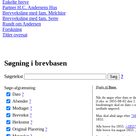
Enkelte breve
Partner H.C. Andersens Hus
Brevveksling med fam. Melchior
Brevveksling med fam. Serre
Rundt om Andersen
Forskning
Titler oversat
Søgning i brevbasen
Søgetekst
?
Søge-afgrænsning:
Hjælp til
Dato
:
Dato
?
Når du søger efter dato er
Afsender
?
(f.eks. er 1855-08-02 den 2
bindestreger skal en dato i c
Modtager
?
undlade søgeord.
Brevtekst
?
Man skal altså søge efter
"18
1855.
Herkomst
?
Alle breve fra 1855:
+1855
Original Placering
?
Alle breve fra august 1855:
Metatekst
?