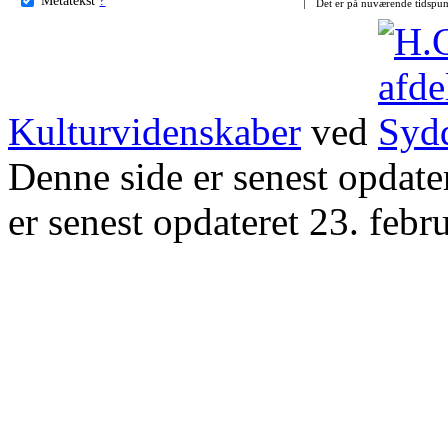
Det er på nuværende tidspun
Kulturvidenskaber
ved
Denne side er senest opdat
er senest opdateret 23. febr