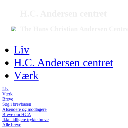
H.C. Andersen centret
The Hans Christian Andersen Centr
Liv
H.C. Andersen centret
Værk
Liv
Værk
Breve
Søg i brevbasen
Afsendere og modtagere
Breve om HCA
Ikke tidligere trykte breve
Alle breve