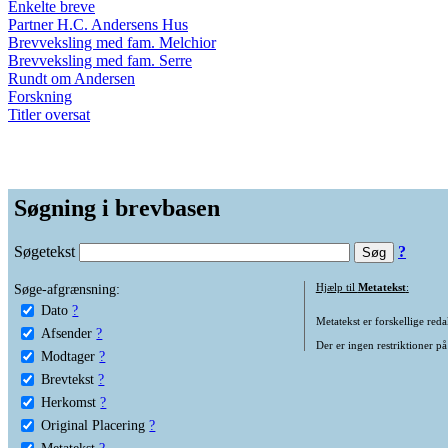
Enkelte breve
Partner H.C. Andersens Hus
Brevveksling med fam. Melchior
Brevveksling med fam. Serre
Rundt om Andersen
Forskning
Titler oversat
Søgning i brevbasen
Søgetekst
?
Søge-afgrænsning:
Hjælp til
Metatekst
:
Dato
?
Metatekst er forskellige reda
Afsender
?
Der er ingen restriktioner på
Modtager
?
Brevtekst
?
Herkomst
?
Original Placering
?
Metatekst
?