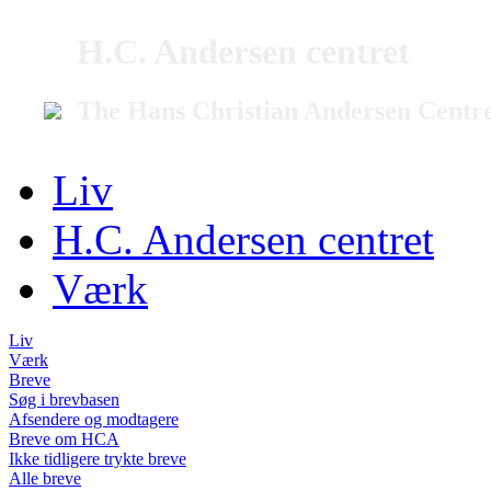
H.C. Andersen centret
The Hans Christian Andersen Centr
Liv
H.C. Andersen centret
Værk
Liv
Værk
Breve
Søg i brevbasen
Afsendere og modtagere
Breve om HCA
Ikke tidligere trykte breve
Alle breve