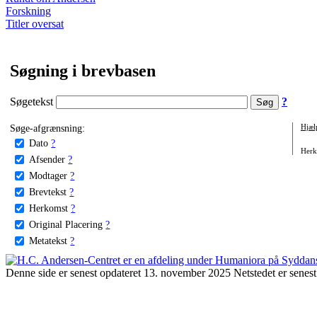
Forskning
Titler oversat
Søgning i brevbasen
Søgetekst
?
Søge-afgrænsning:
Hjæl
Dato
?
Herko
Afsender
?
Modtager
?
Brevtekst
?
Herkomst
?
Original Placering
?
Metatekst
?
Denne side er senest opdateret 13. november 2025 Netstedet er senest