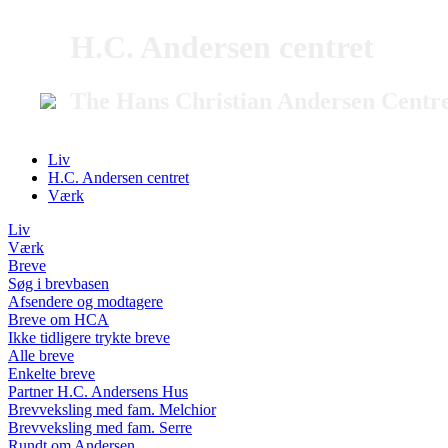
H.C. Andersen centret
The Hans Christian Andersen Centr
Liv
H.C. Andersen centret
Værk
Liv
Værk
Breve
Søg i brevbasen
Afsendere og modtagere
Breve om HCA
Ikke tidligere trykte breve
Alle breve
Enkelte breve
Partner H.C. Andersens Hus
Brevveksling med fam. Melchior
Brevveksling med fam. Serre
Rundt om Andersen