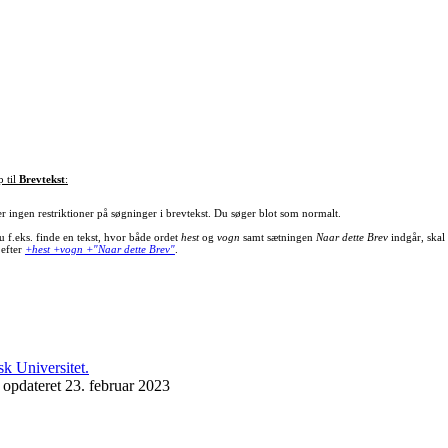
p til
Brevtekst
:
er ingen restriktioner på søgninger i brevtekst. Du søger blot som normalt.
u f.eks. finde en tekst, hvor både ordet
hest
og
vogn
samt sætningen
Naar dette Brev
indgår, skal
 efter
+hest +vogn +"Naar dette Brev"
.
 opdateret 23. februar 2023