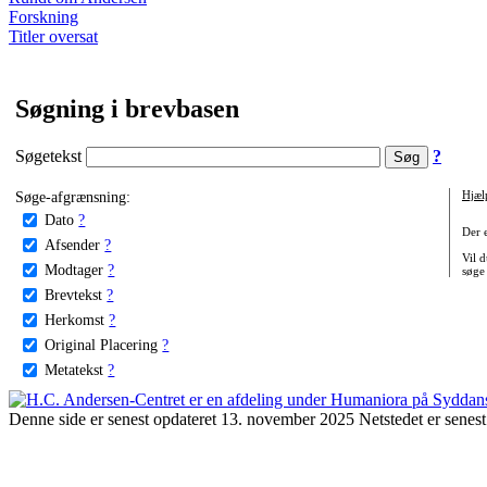
Forskning
Titler oversat
Søgning i brevbasen
Søgetekst
?
Søge-afgrænsning:
Hjæl
Dato
?
Der 
Afsender
?
Vil d
Modtager
?
søge
Brevtekst
?
Herkomst
?
Original Placering
?
Metatekst
?
Denne side er senest opdateret 13. november 2025 Netstedet er senest