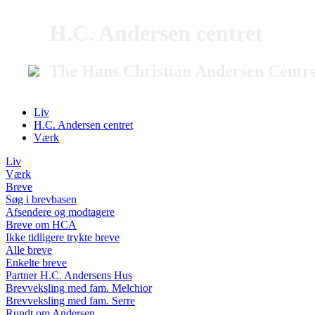
H.C. Andersen centret
The Hans Christian Andersen Centr
Liv
H.C. Andersen centret
Værk
Liv
Værk
Breve
Søg i brevbasen
Afsendere og modtagere
Breve om HCA
Ikke tidligere trykte breve
Alle breve
Enkelte breve
Partner H.C. Andersens Hus
Brevveksling med fam. Melchior
Brevveksling med fam. Serre
Rundt om Andersen