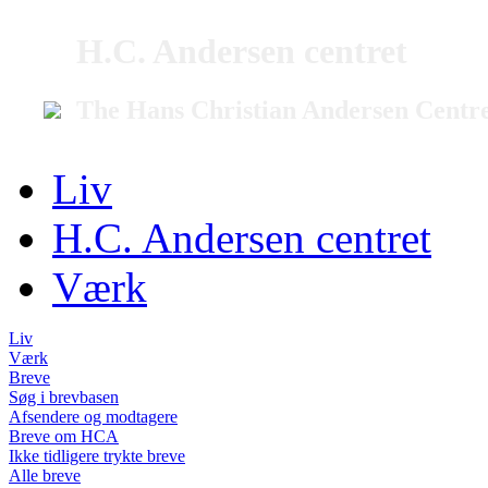
H.C. Andersen centret
The Hans Christian Andersen Centr
Liv
H.C. Andersen centret
Værk
Liv
Værk
Breve
Søg i brevbasen
Afsendere og modtagere
Breve om HCA
Ikke tidligere trykte breve
Alle breve