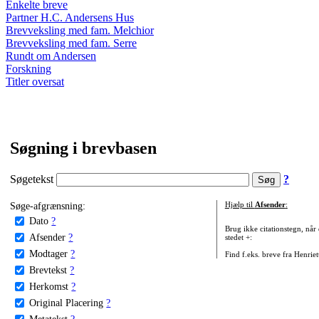
Enkelte breve
Partner H.C. Andersens Hus
Brevveksling med fam. Melchior
Brevveksling med fam. Serre
Rundt om Andersen
Forskning
Titler oversat
Søgning i brevbasen
Søgetekst
?
Søge-afgrænsning:
Hjælp til
Afsender
:
Dato
?
Brug ikke citationstegn, når
Afsender
?
stedet +:
Modtager
?
Find f.eks. breve fra Henrie
Brevtekst
?
Herkomst
?
Original Placering
?
Metatekst
?