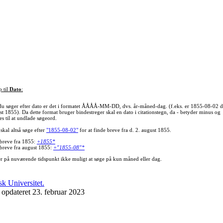
p til
Dato
:
du søger efter dato er det i formatet ÅÅÅÅ-MM-DD, dvs. år-måned-dag. (f.eks. er 1855-08-02 d
st 1855). Da dette format bruger bindestreger skal en dato i citationstegn, da - betyder minus og
s til at undlade søgeord.
skal altså søge efter
"1855-08-02"
for at finde breve fra d. 2. august 1855.
 breve fra 1855:
+1855*
 breve fra august 1855:
+"1855-08"*
er på nuværende tidspunkt ikke muligt at søge på kun måned eller dag.
 opdateret 23. februar 2023