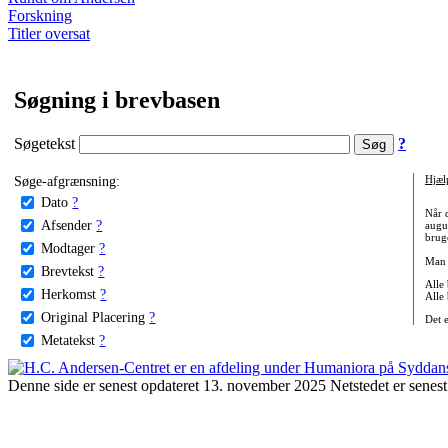
Forskning
Titler oversat
Søgning i brevbasen
Søgetekst
?
Søge-afgrænsning:
Hjæl
Dato
?
Når 
Afsender
?
augu
bruge
Modtager
?
Man 
Brevtekst
?
Alle
Herkomst
?
Alle
Original Placering
?
Det 
Metatekst
?
Denne side er senest opdateret 13. november 2025 Netstedet er senest