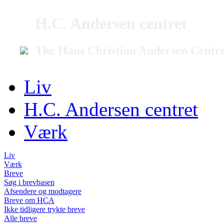
H.C. Andersen centret
The Hans Christian Andersen Centr
Liv
H.C. Andersen centret
Værk
Liv
Værk
Breve
Søg i brevbasen
Afsendere og modtagere
Breve om HCA
Ikke tidligere trykte breve
Alle breve