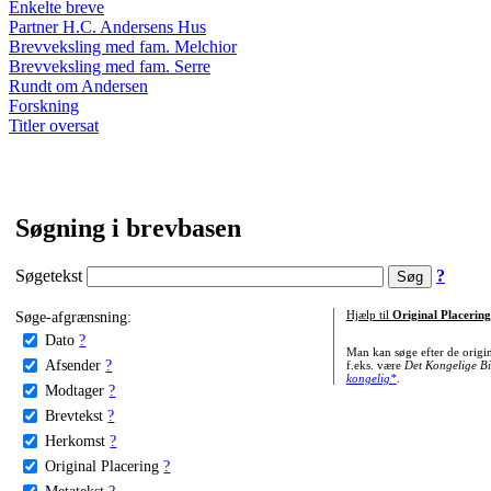
Enkelte breve
Partner H.C. Andersens Hus
Brevveksling med fam. Melchior
Brevveksling med fam. Serre
Rundt om Andersen
Forskning
Titler oversat
Søgning i brevbasen
Søgetekst
?
Søge-afgrænsning:
Hjælp til
Original Placering
Dato
?
Man kan søge efter de origi
Afsender
?
f.eks. være
Det Kongelige Bi
kongelig*
.
Modtager
?
Brevtekst
?
Herkomst
?
Original Placering
?
Metatekst
?