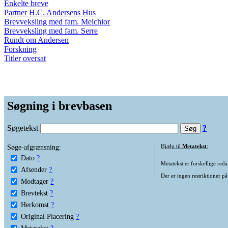
Enkelte breve
Partner H.C. Andersens Hus
Brevveksling med fam. Melchior
Brevveksling med fam. Serre
Rundt om Andersen
Forskning
Titler oversat
Søgning i brevbasen
Søgetekst
?
Søge-afgrænsning:
Hjælp til
Metatekst
:
Dato
?
Metatekst er forskellige reda
Afsender
?
Der er ingen restriktioner på
Modtager
?
Brevtekst
?
Herkomst
?
Original Placering
?
Metatekst
?