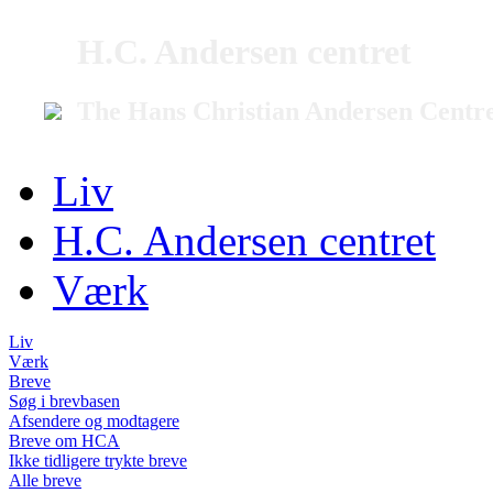
H.C. Andersen centret
The Hans Christian Andersen Centr
Liv
H.C. Andersen centret
Værk
Liv
Værk
Breve
Søg i brevbasen
Afsendere og modtagere
Breve om HCA
Ikke tidligere trykte breve
Alle breve