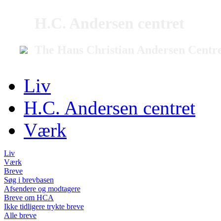
H.C. Andersen centret
The Hans Christian Andersen Centr
Liv
H.C. Andersen centret
Værk
Liv
Værk
Breve
Søg i brevbasen
Afsendere og modtagere
Breve om HCA
Ikke tidligere trykte breve
Alle breve