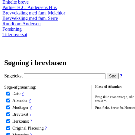
Enkelte breve
Partner H.C. Andersens Hus
Brevveksling med fam. Melchior
Brevveksling med fam. Serre
Rundt om Andersen
Forskning
Titler oversat
Søgning i brevbasen
Søgetekst
?
Søge-afgrænsning:
Hjælp til
Afsender
:
Dato
?
Brug ikke citationstegn, når
Afsender
?
stedet +:
Modtager
?
Find f.eks. breve fra Henrie
Brevtekst
?
Herkomst
?
Original Placering
?
Metatekst
?