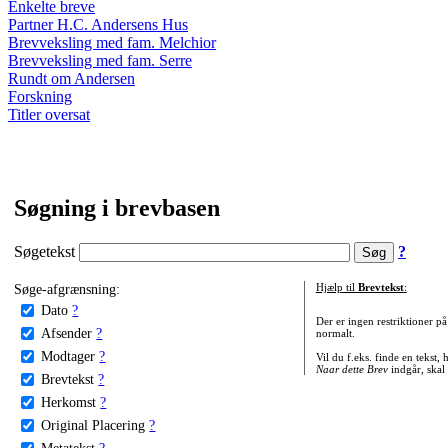
Enkelte breve
Partner H.C. Andersens Hus
Brevveksling med fam. Melchior
Brevveksling med fam. Serre
Rundt om Andersen
Forskning
Titler oversat
Søgning i brevbasen
Søgetekst
?
Søge-afgrænsning:
Hjælp til
Brevtekst
:
Dato
?
Der er ingen restriktioner p
Afsender
?
normalt.
Modtager
?
Vil du f.eks. finde en tekst,
Naar dette Brev
indgår, skal
Brevtekst
?
Herkomst
?
Original Placering
?
Metatekst
?