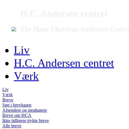
H.C. Andersen centret
The Hans Christian Andersen Centr
Liv
H.C. Andersen centret
Værk
Liv
Værk
Breve
Søg i brevbasen
Afsendere og modtagere
Breve om HCA
Ikke tidligere trykte breve
Alle breve