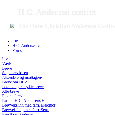
H.C. Andersen centret
The Hans Christian Andersen Centr
Liv
H.C. Andersen centret
Værk
Liv
Værk
Breve
Søg i brevbasen
Afsendere og modtagere
Breve om HCA
Ikke tidligere trykte breve
Alle breve
Enkelte breve
Partner H.C. Andersens Hus
Brevveksling med fam. Melchior
Brevveksling med fam. Serre
Rundt om Andersen