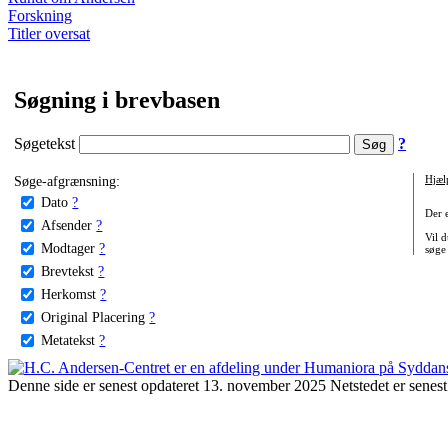
Forskning
Titler oversat
Søgning i brevbasen
Søgetekst
?
Søge-afgrænsning:
Hjæl
Dato
?
Der 
Afsender
?
Vil d
Modtager
?
søge
Brevtekst
?
Herkomst
?
Original Placering
?
Metatekst
?
Denne side er senest opdateret 13. november 2025 Netstedet er senest