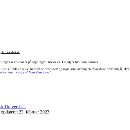
p til
Brevtekst
:
er ingen restriktioner på søgninger i brevtekst. Du søger blot som normalt.
u f.eks. finde en tekst, hvor både ordet
hest
og
vogn
samt sætningen
Naar dette Brev
indgår, skal
 efter
+hest +vogn +"Naar dette Brev"
.
 opdateret 23. februar 2023