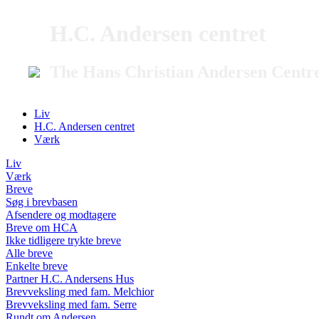
H.C. Andersen centret
The Hans Christian Andersen Centr
Liv
H.C. Andersen centret
Værk
Liv
Værk
Breve
Søg i brevbasen
Afsendere og modtagere
Breve om HCA
Ikke tidligere trykte breve
Alle breve
Enkelte breve
Partner H.C. Andersens Hus
Brevveksling med fam. Melchior
Brevveksling med fam. Serre
Rundt om Andersen