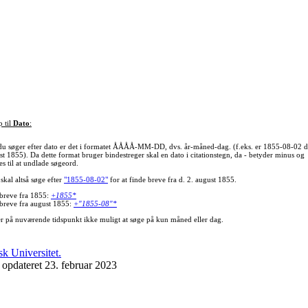
p til
Dato
:
du søger efter dato er det i formatet ÅÅÅÅ-MM-DD, dvs. år-måned-dag. (f.eks. er 1855-08-02 d
st 1855). Da dette format bruger bindestreger skal en dato i citationstegn, da - betyder minus og
s til at undlade søgeord.
skal altså søge efter
"1855-08-02"
for at finde breve fra d. 2. august 1855.
 breve fra 1855:
+1855*
 breve fra august 1855:
+"1855-08"*
er på nuværende tidspunkt ikke muligt at søge på kun måned eller dag.
 opdateret 23. februar 2023