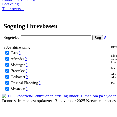
Forskning
Titler oversat
Søgning i brevbasen
Søgetekst
?
Søge-afgrænsning:
Hjæl
Dato
?
Når 
Afsender
?
augu
bruge
Modtager
?
Man 
Brevtekst
?
Alle
Herkomst
?
Alle
Original Placering
?
Det 
Metatekst
?
Denne side er senest opdateret 13. november 2025 Netstedet er senest