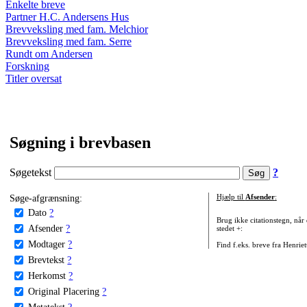
Enkelte breve
Partner H.C. Andersens Hus
Brevveksling med fam. Melchior
Brevveksling med fam. Serre
Rundt om Andersen
Forskning
Titler oversat
Søgning i brevbasen
Søgetekst
?
Søge-afgrænsning:
Hjælp til
Afsender
:
Dato
?
Brug ikke citationstegn, når
Afsender
?
stedet +:
Modtager
?
Find f.eks. breve fra Henrie
Brevtekst
?
Herkomst
?
Original Placering
?
Metatekst
?