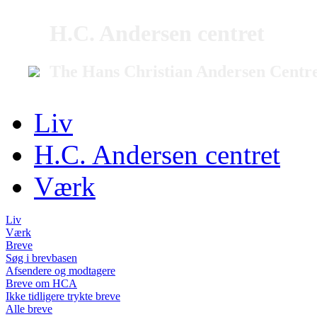
H.C. Andersen centret
The Hans Christian Andersen Centr
Liv
H.C. Andersen centret
Værk
Liv
Værk
Breve
Søg i brevbasen
Afsendere og modtagere
Breve om HCA
Ikke tidligere trykte breve
Alle breve