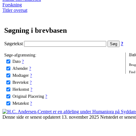
Forskning
Titler oversat
Søgning i brevbasen
Søgetekst
?
Søge-afgrænsning:
Hjæl
Dato
?
Brug 
Afsender
?
Find 
Modtager
?
Brevtekst
?
Herkomst
?
Original Placering
?
Metatekst
?
Denne side er senest opdateret 13. november 2025 Netstedet er senest