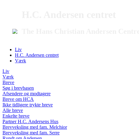
H.C. Andersen centret
The Hans Christian Andersen Centr
Liv
H.C. Andersen centret
Værk
Liv
Værk
Breve
Søg i brevbasen
Afsendere og modtagere
Breve om HCA
Ikke tidligere trykte breve
Alle breve
Enkelte breve
Partner H.C. Andersens Hus
Brevveksling med fam. Melchior
Brevveksling med fam. Serre
Rundt om Andersen