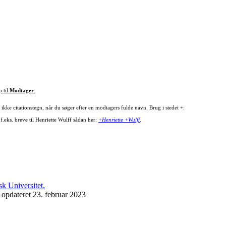
p til
Modtager
:
ikke citationstegn, når du søger efter en modtagers fulde navn. Brug i stedet +:
f.eks. breve til Henriette Wulff sådan her:
+Henriette +Wulff
.
 opdateret 23. februar 2023