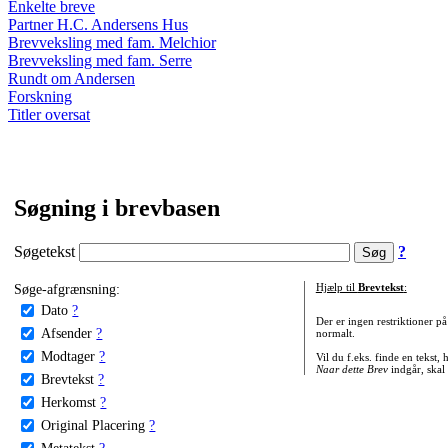
Enkelte breve
Partner H.C. Andersens Hus
Brevveksling med fam. Melchior
Brevveksling med fam. Serre
Rundt om Andersen
Forskning
Titler oversat
Søgning i brevbasen
Søgetekst
?
Søge-afgrænsning:
Hjælp til
Brevtekst
:
Dato
?
Der er ingen restriktioner p
Afsender
?
normalt.
Modtager
?
Vil du f.eks. finde en tekst,
Naar dette Brev
indgår, skal
Brevtekst
?
Herkomst
?
Original Placering
?
Metatekst
?