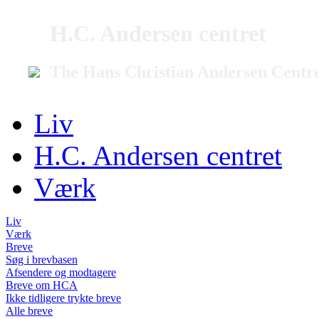
H.C. Andersen centret
The Hans Christian Andersen Centr
Liv
H.C. Andersen centret
Værk
Liv
Værk
Breve
Søg i brevbasen
Afsendere og modtagere
Breve om HCA
Ikke tidligere trykte breve
Alle breve