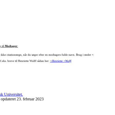
p til
Modtager
:
ikke citationstegn, når du søger efter en modtagers fulde navn. Brug i stedet +:
f.eks. breve til Henriette Wulff sådan her:
+Henriette +Wulff
.
 opdateret 23. februar 2023