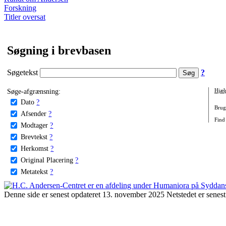
Forskning
Titler oversat
Søgning i brevbasen
Søgetekst
?
Søge-afgrænsning:
Hjæl
Dato
?
Brug 
Afsender
?
Find 
Modtager
?
Brevtekst
?
Herkomst
?
Original Placering
?
Metatekst
?
Denne side er senest opdateret 13. november 2025 Netstedet er senest