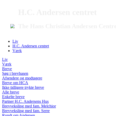
H.C. Andersen centret
The Hans Christian Andersen Centr
Liv
H.C. Andersen centret
Værk
Liv
Værk
Breve
Søg i brevbasen
Afsendere og modtagere
Breve om HCA
Ikke tidligere trykte breve
Alle breve
Enkelte breve
Partner H.C. Andersens Hus
Brevveksling med fam. Melchior
Brevveksling med fam. Serre
Rundt om Andersen