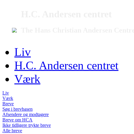
H.C. Andersen centret
The Hans Christian Andersen Centr
Liv
H.C. Andersen centret
Værk
Liv
Værk
Breve
Søg i brevbasen
Afsendere og modtagere
Breve om HCA
Ikke tidligere trykte breve
Alle breve