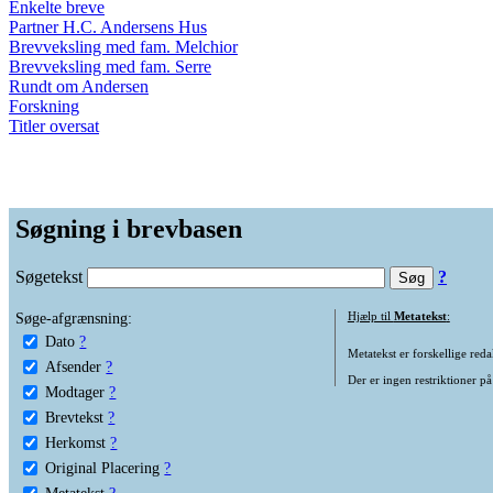
Enkelte breve
Partner H.C. Andersens Hus
Brevveksling med fam. Melchior
Brevveksling med fam. Serre
Rundt om Andersen
Forskning
Titler oversat
Søgning i brevbasen
Søgetekst
?
Søge-afgrænsning:
Hjælp til
Metatekst
:
Dato
?
Metatekst er forskellige reda
Afsender
?
Der er ingen restriktioner på
Modtager
?
Brevtekst
?
Herkomst
?
Original Placering
?
Metatekst
?