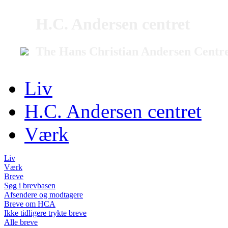
H.C. Andersen centret
The Hans Christian Andersen Centr
Liv
H.C. Andersen centret
Værk
Liv
Værk
Breve
Søg i brevbasen
Afsendere og modtagere
Breve om HCA
Ikke tidligere trykte breve
Alle breve