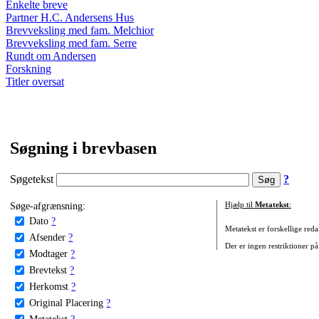
Enkelte breve
Partner H.C. Andersens Hus
Brevveksling med fam. Melchior
Brevveksling med fam. Serre
Rundt om Andersen
Forskning
Titler oversat
Søgning i brevbasen
Søgetekst
?
Søge-afgrænsning:
Hjælp til
Metatekst
:
Dato
?
Metatekst er forskellige reda
Afsender
?
Der er ingen restriktioner på
Modtager
?
Brevtekst
?
Herkomst
?
Original Placering
?
Metatekst
?